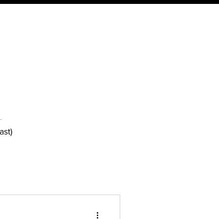
Approfondimenti
Contatti
il Podcast
ast)